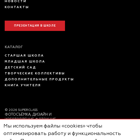
НОВОСТИ
КОНТАКТЫ
ПРЕЗЕНТАЦИЯ В ШКОЛЕ
КАТАЛОГ
СТАРШАЯ ШКОЛА
МЛАДШАЯ ШКОЛА
ДЕТСКИЙ САД
ТВОРЧЕСКИЕ КОЛЛЕКТИВЫ
ДОПОЛНИТЕЛЬНЫЕ ПРОДУКТЫ
КНИГА УЧИТЕЛЯ
© 2026 SUPERCLASS
ФОТОСЪЁМКА, ДИЗАЙН И
ИЗГОТОВЛЕНИЕ ФОТОКНИГ
Пользовательское
Мы используем файлы «cookies» чтобы
соглашение
оптимизировать работу и функциональность